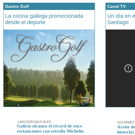
Gastro Golf
Canal TV
La cocina gallega promocionada
Un día en 
desde el deporte
Santiago
LAVOZDEGALICIA.ES
GOURMET 
Galicia alcanza el récord de once
Aceite de
restaurantes con estrella Michelin
historia)