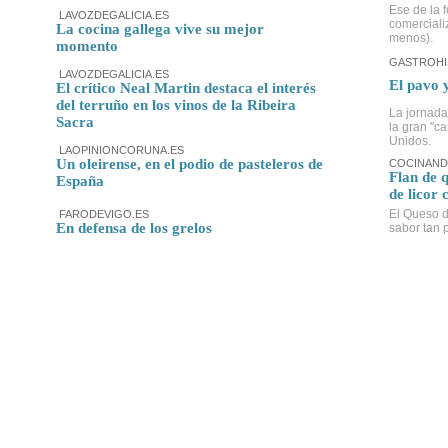
Ese de la f
LAVOZDEGALICIA.ES
comerciali
La cocina gallega vive su mejor
menos).
momento
GASTROHI
LAVOZDEGALICIA.ES
El pavo 
El crítico Neal Martin destaca el interés
del terruño en los vinos de la Ribeira
La jornada
Sacra
la gran "c
Unidos.
LAOPINIONCORUNA.ES
Un oleirense, en el podio de pasteleros de
COCINAND
Flan de 
España
de licor 
El Queso d
FARODEVIGO.ES
En defensa de los grelos
sabor tan p