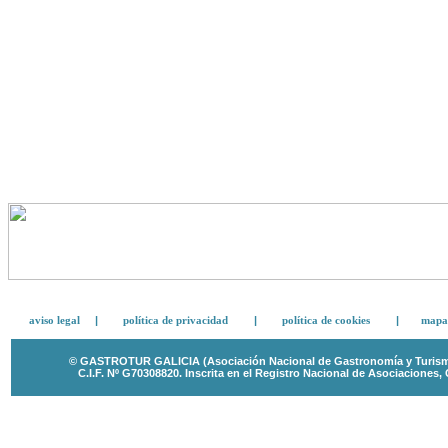
aviso legal
|
política de privacidad
|
política de cookies
|
mapa 
© GASTROTUR GALICIA (Asociación Nacional de Gastronomía y Turismo 
C.I.F. Nº G70308820.
Inscrita en el Registro Nacional de Asociaciones