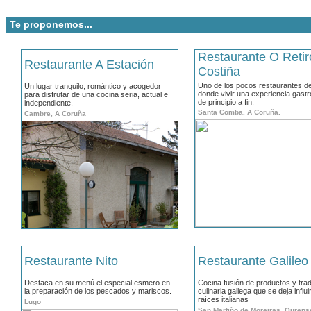
Te proponemos...
Restaurante O Retir
Restaurante A Estación
Costiña
Uno de los pocos restaurantes de
Un lugar tranquilo, romántico y acogedor
donde vivir una experiencia gast
para disfrutar de una cocina seria, actual e
de principio a fin.
independiente.
Santa Comba. A Coruña.
Cambre, A Coruña
Restaurante Nito
Restaurante Galileo
Destaca en su menú el especial esmero en
Cocina fusión de productos y trad
la preparación de los pescados y mariscos.
culinaria gallega que se deja influi
raíces italianas
Lugo
San Martiño de Moreiras. Ourens