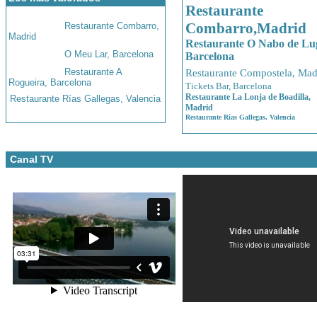
Restaurante
Combarro,Madrid
Restaurante Combarro,
Madrid
Restaurante O Nabo de Lu
O Meu Lar, Barcelona
Barcelona
Restaurante A
Restaurante Compostela, Mad
Rogueira, Barcelona
Tickets Bar, Barcelona
Restaurante La Lonja de Boadilla,
Restaurante Rías Gallegas, Valencia
Madrid
Restaurante Rías Gallegas, Valencia
Canal TV