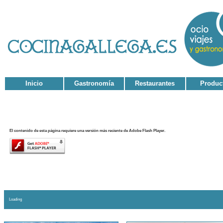
Inicio
Gastronomía
Restaurantes
Produc
El contenido de esta página requiere una versión más reciente de Adobe Flash Player.
Loading