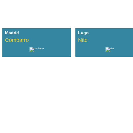
Madrid
Lugo
Combarro
Nito