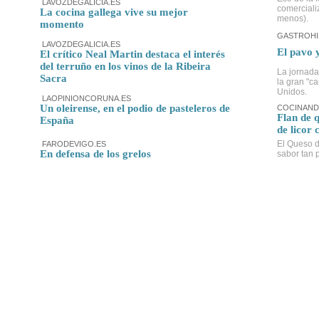
LAVOZDEGALICIA.ES
comerciali
La cocina gallega vive su mejor
menos).
momento
GASTROHI
LAVOZDEGALICIA.ES
El pavo 
El crítico Neal Martin destaca el interés
del terruño en los vinos de la Ribeira
La jornada
Sacra
la gran "c
Unidos.
LAOPINIONCORUNA.ES
Un oleirense, en el podio de pasteleros de
COCINAND
Flan de 
España
de licor 
El Queso d
FARODEVIGO.ES
En defensa de los grelos
sabor tan p