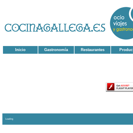
Inicio
Gastronomía
Restaurantes
Produc
El contenido de esta página requiere una versión má
Loading