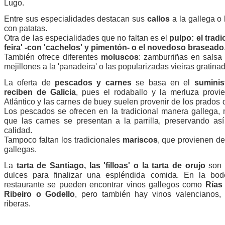
Lugo.
Entre sus especialidades destacan sus
callos
a la gallega o
con patatas.
Otra de las especialidades que no faltan es el
pulpo: el tradi
feira' -con 'cachelos' y pimentón- o el novedoso braseado
También ofrece diferentes
moluscos
: zamburriñas en salsa 
mejillones a la 'panadeira' o las popularizadas vieiras gratina
La oferta de
pescados y carnes
se basa en el
suminis
reciben de Galicia
, pues el rodaballo y la merluza provi
Atlántico y las carnes de buey suelen provenir de los prados 
Los pescados se ofrecen en la tradicional manera gallega, 
que las carnes se presentan a la parrilla, preservando así
calidad.
Tampoco faltan los tradicionales
mariscos
, que provienen de
gallegas.
La
tarta de Santiago, las 'filloas' o la tarta de orujo
son 
dulces para finalizar una espléndida comida. En la bod
restaurante se pueden encontrar vinos gallegos como
Rías 
Ribeiro o Godello
, pero también hay vinos valencianos, 
riberas.