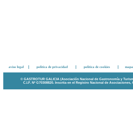
|
|
|
aviso legal
política de privacidad
política de cookies
mapa 
© GASTROTUR GALICIA (Asociación Nacional de Gastronomía y Turismo 
C.I.F. Nº G70308820.
Inscrita en el Registro Nacional de Asociaciones