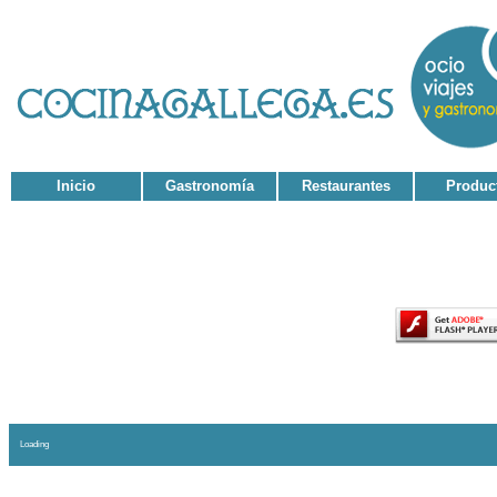
Inicio
Gastronomía
Restaurantes
Produc
El contenido de esta página requiere una versión má
Loading