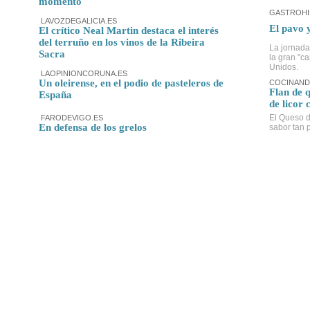
momento
GASTROHI
LAVOZDEGALICIA.ES
El pavo 
El crítico Neal Martin destaca el interés
del terruño en los vinos de la Ribeira
La jornada
Sacra
la gran "c
Unidos.
LAOPINIONCORUNA.ES
Un oleirense, en el podio de pasteleros de
COCINAND
Flan de 
España
de licor 
El Queso d
FARODEVIGO.ES
En defensa de los grelos
sabor tan p