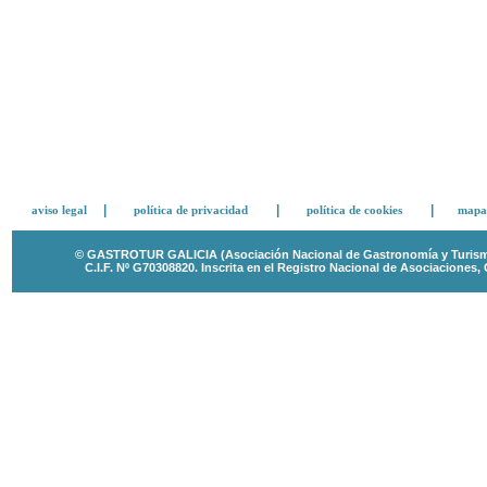
|
|
|
aviso legal
política de privacidad
política de cookies
mapa 
© GASTROTUR GALICIA (Asociación Nacional de Gastronomía y Turismo 
C.I.F. Nº G70308820.
Inscrita en el Registro Nacional de Asociaciones