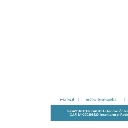
|
|
aviso legal
política de privacidad
© GASTROTUR GALICIA (Asociación Nacio
C.I.F. Nº G70308820.
Inscrita en el Re