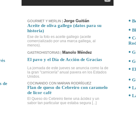
Jorge Guitián
B
GOURMET Y MERLIN
|
Aceite de oliva gallego (datos para su
B
historia)
Ese de la foto es aceite gallego (aceite
C
comercializado por una marca gallega, al
Rod
menos).
G
Manolo Méndez
GASTROHISTORIAS |
El pavo y el Día de Acción de Gracias
rés
G
La jornada de este jueves se anuncia como la de
El
la gran "carnicería" anual pavera en los Estados
Unidos.
G
s de
COCINANDO CON MARIAN RODRÍGUEZ
Flan de queso do Cebreiro con caramelo
L
de licor café
L
El Queso do Cebreiro tiene una ácidez y un
sabor tan particular que estaba segura [...]