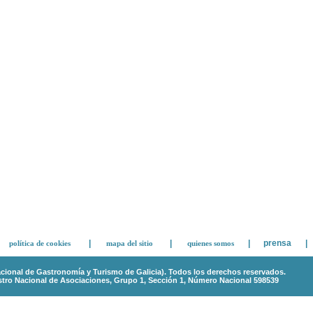
|
|
|
prensa
|
política de cookies
mapa del sitio
quienes somos
nal de Gastronomía y Turismo de Galicia). Todos los derechos reservados.
gistro Nacional de Asociaciones, Grupo 1, Sección 1, Número Nacional 598539