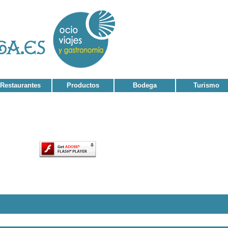
Restaurantes
Productos
Bodega
Turismo
tenido de esta página requiere una versión más reciente de Adobe Flash Player.