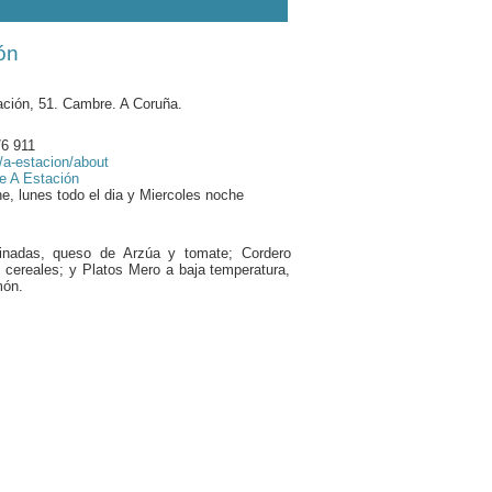
ón
tación, 51. Cambre. A Coruña.
76 911
a-estacion/about
e A Estación
 lunes todo el dia y Miercoles noche
inadas, queso de Arzúa y tomate; Cordero
cereales; y Platos Mero a baja temperatura,
món.
.