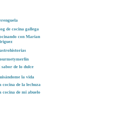
erenguela
log de cocina gallega
ocinando con Marian
riguez
astrohistorias
ourmetymerlin
 sabor de lo dulce
uisándome la vida
a cocina de la lechuza
a cocina de mi abuelo