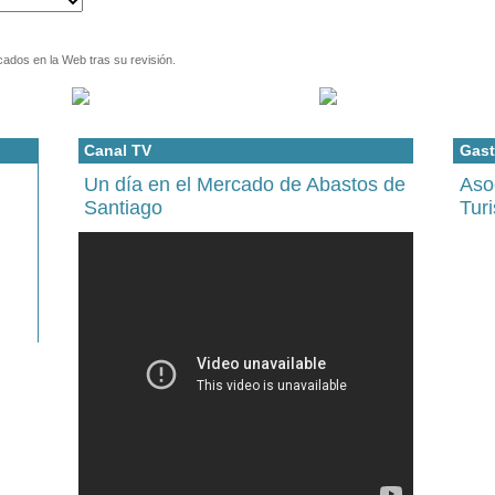
cados en la Web tras su revisión.
Canal TV
Gast
Un día en el Mercado de Abastos de
Aso
Santiago
Tur