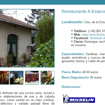
Restaurante A Estaci
Localización:
Ctra. de la Es
Teléfono
: (+34) 981 6
Web
:
www.nove.biz/es/
Facebook
:
facebook d
Cierre:
Domingos noche,
en invierno.
Especialidades:
Sardinas mar
asado, aromáticas y cuscus de 
guisantes tiernos y caldo de ja
Precio Medio:
40-50 euros
Menú Degustación:
36 euros
Distinciones:
 disfrutar de una cocina seria, actual e
tas elaboraciones de mar y de cabaña
tico, como venido en un viejo comboy,
elicioso y variado paisaje lleno de