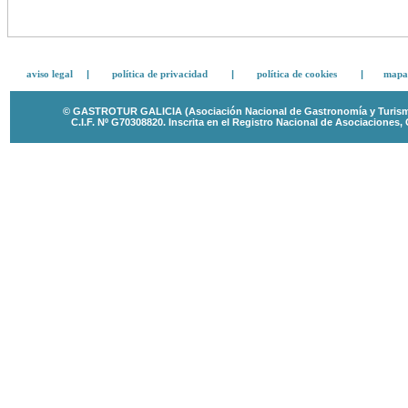
aviso legal
|
política de privacidad
|
política de cookies
|
mapa 
© GASTROTUR GALICIA (Asociación Nacional de Gastronomía y Turismo 
C.I.F. Nº G70308820.
Inscrita en el Registro Nacional de Asociaciones