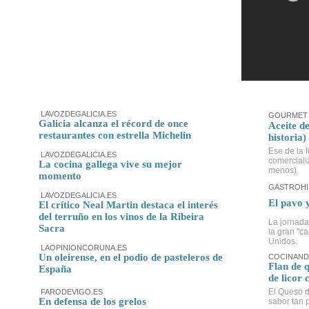
LAVOZDEGALICIA.ES
GOURMET 
Galicia alcanza el récord de once
Aceite de
restaurantes con estrella Michelin
historia)
Ese de la f
LAVOZDEGALICIA.ES
comerciali
La cocina gallega vive su mejor
menos).
momento
GASTROHI
LAVOZDEGALICIA.ES
El pavo 
El crítico Neal Martin destaca el interés
del terruño en los vinos de la Ribeira
La jornada
Sacra
la gran "c
Unidos.
LAOPINIONCORUNA.ES
Un oleirense, en el podio de pasteleros de
COCINAND
Flan de 
España
de licor 
El Queso d
FARODEVIGO.ES
En defensa de los grelos
sabor tan p