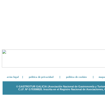
aviso legal
|
política de privacidad
|
política de cookies
|
mapa 
© GASTROTUR GALICIA (Asociación Nacional de Gastronomía y Turismo 
C.I.F. Nº G70308820.
Inscrita en el Registro Nacional de Asociaciones