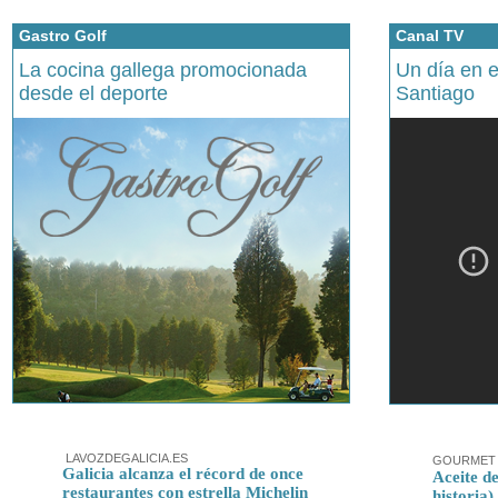
Gastro Golf
Canal TV
La cocina gallega promocionada
Un día en 
desde el deporte
Santiago
LAVOZDEGALICIA.ES
GOURMET 
Galicia alcanza el récord de once
Aceite de
restaurantes con estrella Michelin
historia)