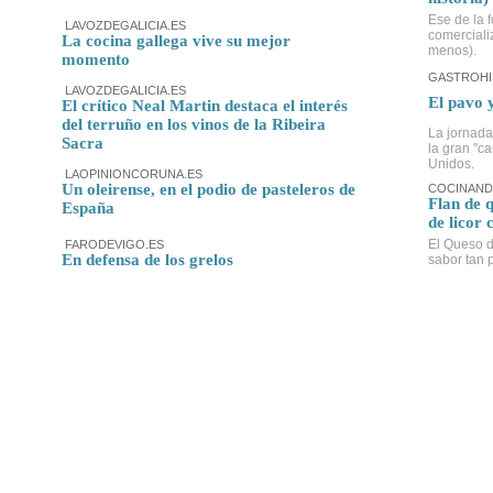
Ese de la f
LAVOZDEGALICIA.ES
comerciali
La cocina gallega vive su mejor
menos).
momento
GASTROHI
LAVOZDEGALICIA.ES
El pavo 
El crítico Neal Martin destaca el interés
del terruño en los vinos de la Ribeira
La jornada
Sacra
la gran "c
Unidos.
LAOPINIONCORUNA.ES
Un oleirense, en el podio de pasteleros de
COCINAND
Flan de 
España
de licor 
El Queso d
FARODEVIGO.ES
En defensa de los grelos
sabor tan p