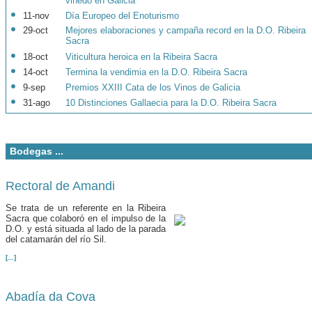
viñedo en Galicia
11-nov
Día Europeo del Enoturismo
29-oct
Mejores elaboraciones y campaña record en la D.O. Ribeira
Sacra
18-oct
Viticultura heroica en la Ribeira Sacra
14-oct
Termina la vendimia en la D.O. Ribeira Sacra
9-sep
Premios XXIII Cata de los Vinos de Galicia
31-ago
10 Distinciones Gallaecia para la D.O. Ribeira Sacra
Bodegas
...
Rectoral de Amandi
Se trata de un referente en la Ribeira
Sacra que colaboró en el impulso de la
D.O. y está situada al lado de la parada
del catamarán del río Sil.
[...]
Abadía da Cova