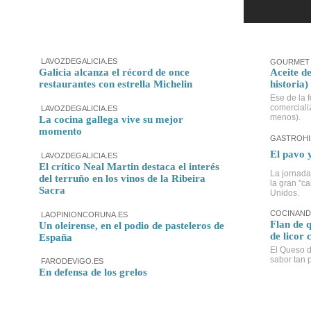
LAVOZDEGALICIA.ES
GOURMET 
Galicia alcanza el récord de once
Aceite de
restaurantes con estrella Michelin
historia)
Ese de la f
comerciali
LAVOZDEGALICIA.ES
menos).
La cocina gallega vive su mejor
momento
GASTROHI
El pavo 
LAVOZDEGALICIA.ES
El crítico Neal Martin destaca el interés
La jornada
del terruño en los vinos de la Ribeira
la gran "c
Sacra
Unidos.
COCINAND
LAOPINIONCORUNA.ES
Flan de 
Un oleirense, en el podio de pasteleros de
de licor 
España
El Queso d
sabor tan p
FARODEVIGO.ES
En defensa de los grelos