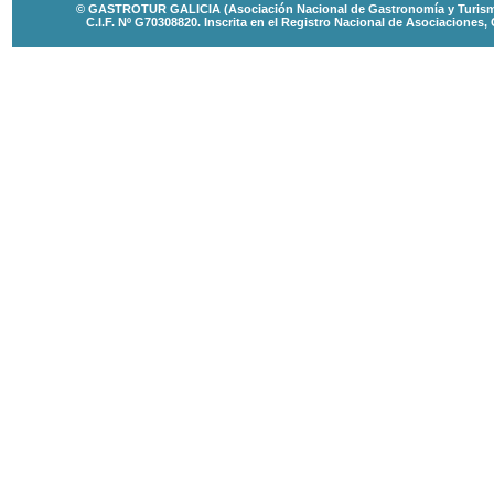
© GASTROTUR GALICIA (Asociación Nacional de Gastronomía y Turismo 
C.I.F. Nº G70308820.
Inscrita en el Registro Nacional de Asociaciones