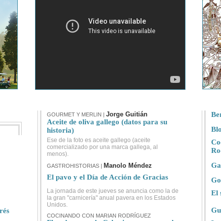
Jorge Guitián
Be
GOURMET Y MERLIN
|
Aceite de oliva gallego (datos para su
Blo
historia)
Ese de la foto es aceite gallego (aceite
Co
comercializado por una marca gallega, al
Ro
menos).
Ga
Manolo Méndez
GASTROHISTORIAS |
El pavo y el Día de Acción de Gracias
Go
La jornada de este jueves se anuncia como la de
El 
la gran "carnicería" anual pavera en los Estados
Unidos.
Gu
rés
COCINANDO CON MARIAN RODRÍGUEZ