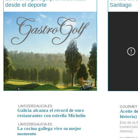
desde el deporte
Santiago
LAVOZDEGALICIA.ES
GOURMET 
Galicia alcanza el récord de once
Aceite de
restaurantes con estrella Michelin
historia)
Ese de la f
LAVOZDEGALICIA.ES
comerciali
La cocina gallega vive su mejor
menos).
momento