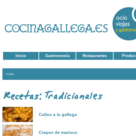
Inicio
Gastronomía
Restaurantes
Produc
Loading
Callos a la gallega
Crepes de marisco