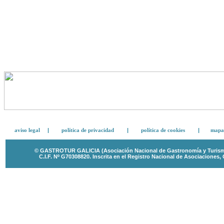
aviso legal
|
política de privacidad
|
política de cookies
|
mapa 
© GASTROTUR GALICIA (Asociación Nacional de Gastronomía y Turismo 
C.I.F. Nº G70308820.
Inscrita en el Registro Nacional de Asociaciones