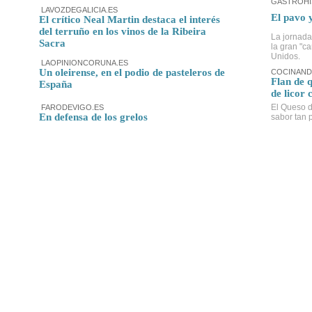
GASTROHI
LAVOZDEGALICIA.ES
El pavo 
El crítico Neal Martin destaca el interés
del terruño en los vinos de la Ribeira
La jornada
Sacra
la gran "c
Unidos.
LAOPINIONCORUNA.ES
Un oleirense, en el podio de pasteleros de
COCINAND
Flan de 
España
de licor 
El Queso d
FARODEVIGO.ES
En defensa de los grelos
sabor tan p