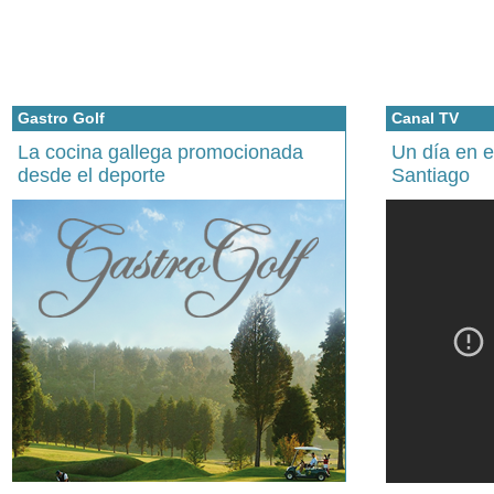
Gastro Golf
Canal TV
La cocina gallega promocionada
Un día en 
desde el deporte
Santiago