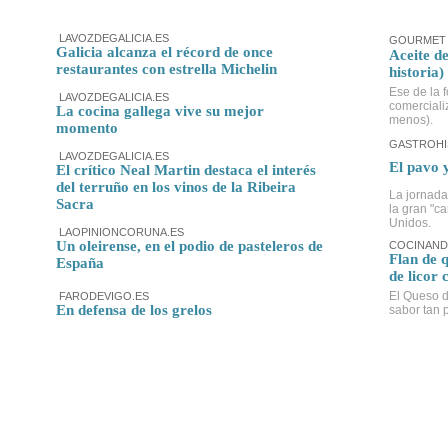
LAVOZDEGALICIA.ES
GOURMET 
Galicia alcanza el récord de once
Aceite de
restaurantes con estrella Michelin
historia)
Ese de la f
LAVOZDEGALICIA.ES
comerciali
La cocina gallega vive su mejor
menos).
momento
GASTROHI
LAVOZDEGALICIA.ES
El pavo 
El crítico Neal Martin destaca el interés
del terruño en los vinos de la Ribeira
La jornada
Sacra
la gran "c
Unidos.
LAOPINIONCORUNA.ES
Un oleirense, en el podio de pasteleros de
COCINAND
Flan de 
España
de licor 
El Queso d
FARODEVIGO.ES
En defensa de los grelos
sabor tan p